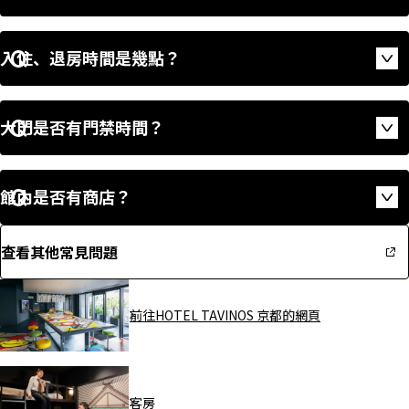
入住、退房時間是幾點？
Op
大門是否有門禁時間？
Op
館內是否有商店？
Op
查看其他常見問題
前往HOTEL TAVINOS 京都的網頁
客房