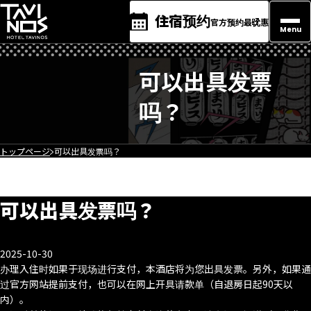
住宿预约
官方预约最优惠
Menu
可以出具发票
吗？
トップページ
可以出具发票吗？
可以出具发票吗？
2025-10-30
办理入住时如果于现场进行支付，本酒店将为您出具发票。另外，如果通
过官方网站提前支付，也可以在网上开具请款单（自退房日起90天以
内）。