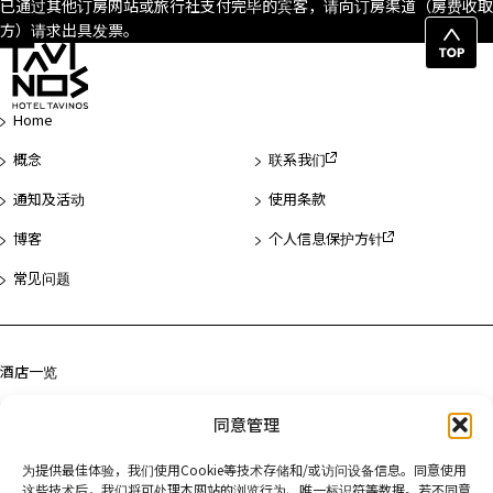
已通过其他订房网站或旅行社支付完毕的宾客，请向订房渠道（房费收取
方）请求出具发票。
返
回
页
Home
首
概念
联系我们
通知及活动
使用条款
博客
个人信息保护方针
常见问题
酒店一览
浅草
同意管理
滨松町
为提供最佳体验，我们使用Cookie等技术存储和/或访问设备信息。同意使用
京都
这些技术后，我们将可处理本网站的浏览行为、唯一标识符等数据。若不同意