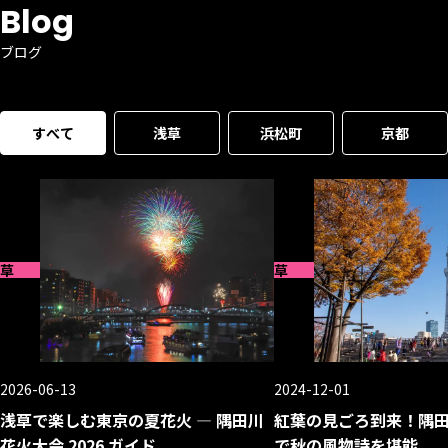
Blog
ブログ
すべて
浅草
浜松町
京都
草
浅草
2026-06-13
2024-12-01
浅草で楽しむ東京の夏花火 — 隅田川
紅葉の見ごろ到来！隅
花火大会 2026 ガイド
で秋の風物詩を堪能