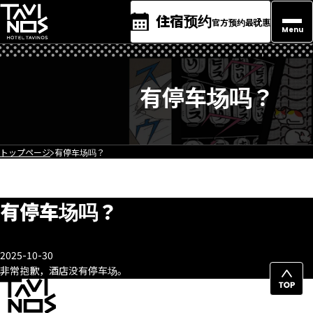
住宿预约
官方预约最优惠
Menu
有停车场吗？
トップページ
有停车场吗？
有停车场吗？
2025-10-30
非常抱歉，酒店没有停车场。
返
回