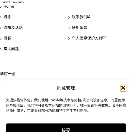
页
Home
首
概念
联系我们
通知及活动
使用条款
博客
个人信息保护方针
常见问题
酒店一览
浅草
同意管理
滨松町
为提供最佳体验，我们使用Cookie等技术存储和/或访问设备信息。同意使用
京都
这些技术后，我们将可处理本网站的浏览行为、唯一标识符等数据。若不同意
或撤回同意，可能会对部分功能和特性产生不利影响。
接受