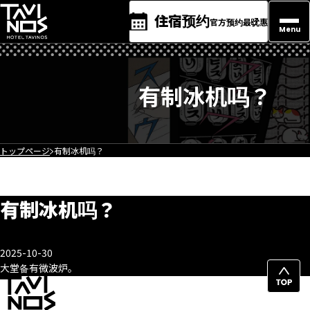
住宿预约
官方预约最优惠
Menu
有制冰机吗？
トップページ
有制冰机吗？
有制冰机吗？
2025-10-30
大堂备有微波炉。
返
回