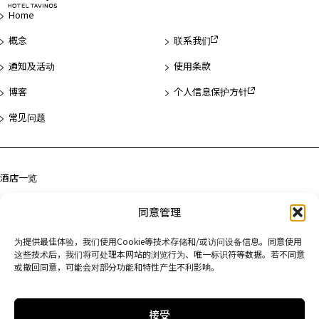
页
Home
首
概念
联系我们
通知及活动
使用条款
博客
个人信息保护方针
常见问题
酒店一览
浅草
同意管理
滨松町
为提供最佳体验，我们使用Cookie等技术存储和/或访问设备信息。同意使用
京都
这些技术后，我们将可处理本网站的浏览行为、唯一标识符等数据。若不同意
或撤回同意，可能会对部分功能和特性产生不利影响。
接受