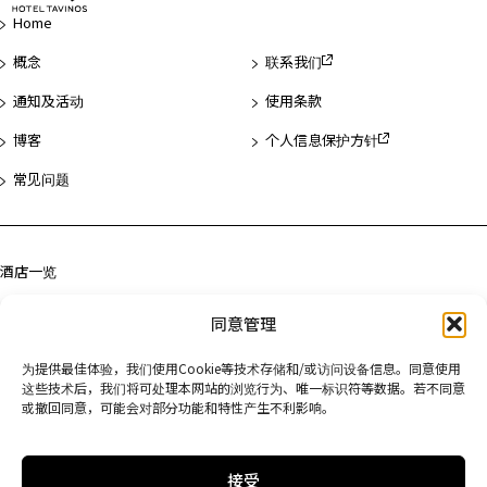
页
Home
首
概念
联系我们
通知及活动
使用条款
博客
个人信息保护方针
常见问题
酒店一览
浅草
同意管理
滨松町
为提供最佳体验，我们使用Cookie等技术存储和/或访问设备信息。同意使用
京都
这些技术后，我们将可处理本网站的浏览行为、唯一标识符等数据。若不同意
或撤回同意，可能会对部分功能和特性产生不利影响。
接受