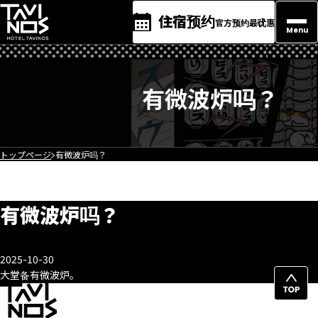
住宿预约
官方预约最优惠
Menu
有微波炉吗？
トップページ
有微波炉吗？
有微波炉吗？
2025-10-30
大堂备有微波炉。
返
回