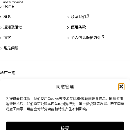
页
Home
首
概念
联系我们
通知及活动
使用条款
博客
个人信息保护方针
常见问题
酒店一览
浅草
同意管理
滨松町
为提供最佳体验，我们使用Cookie等技术存储和/或访问设备信息。同意使用
京都
这些技术后，我们将可处理本网站的浏览行为、唯一标识符等数据。若不同意
或撤回同意，可能会对部分功能和特性产生不利影响。
接受