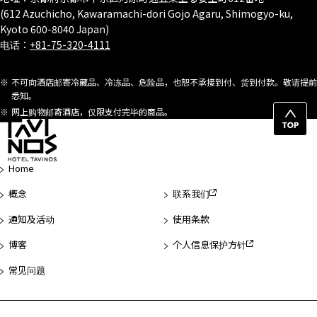
(612 Azuchicho, Kawaramachi-dori Gojo Agaru, Shimogyo-ku,
Kyoto 600-8040 Japan)
电话：
+81-75-320-4111
不可向酒店邮寄冷藏品、冷冻品、危险品，也恕不承接到付、货到付款。敬请提前
悉知。
网上购物邮寄酒店，仅限支付完毕的商品。
返
回
页
Home
首
概念
联系我们
通知及活动
使用条款
博客
个人信息保护方针
常见问题