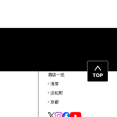
返
酒店一览
回
浅草
页
滨松町
首
京都