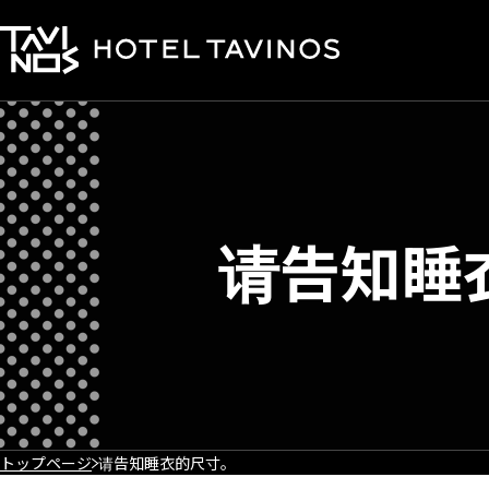
请告知睡
トップページ
请告知睡衣的尺寸。