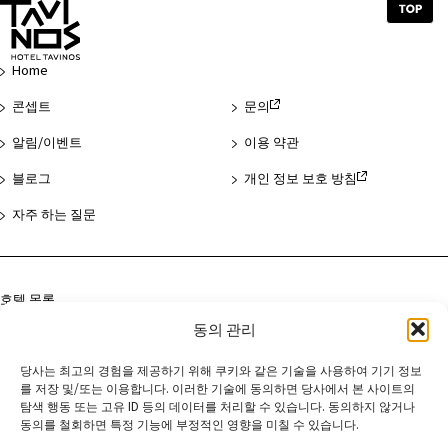
페
이
지
Home
맨
위
콘셉트
문의
로
알림/이벤트
이용 약관
블로그
개인 정보 보호 방침
자주 하는 질문
호텔 목록
동의 관리
아사쿠사
하마마쓰초
당사는 최고의 경험을 제공하기 위해 쿠키와 같은 기술을 사용하여 기기 정보
를 저장 및/또는 이용합니다. 이러한 기술에 동의하면 당사에서 본 사이트의
교토
탐색 행동 또는 고유 ID 등의 데이터를 처리할 수 있습니다. 동의하지 않거나
동의를 철회하면 특정 기능에 부정적인 영향을 미칠 수 있습니다.