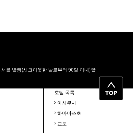
서를 발행(체크아웃한 날로부터 90일 이내)할
페
호텔 목록
이
아사쿠사
지
하마마쓰초
맨
위
교토
로