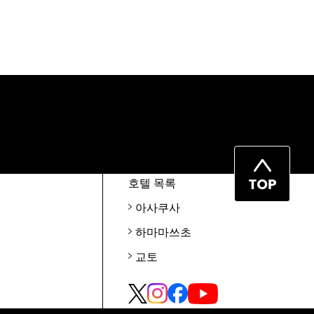
페
호텔 목록
이
아사쿠사
지
하마마쓰초
맨
위
교토
로