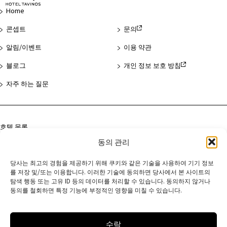
지
Home
맨
위
콘셉트
문의
로
알림/이벤트
이용 약관
블로그
개인 정보 보호 방침
자주 하는 질문
호텔 목록
동의 관리
아사쿠사
하마마쓰초
당사는 최고의 경험을 제공하기 위해 쿠키와 같은 기술을 사용하여 기기 정보
를 저장 및/또는 이용합니다. 이러한 기술에 동의하면 당사에서 본 사이트의
교토
탐색 행동 또는 고유 ID 등의 데이터를 처리할 수 있습니다. 동의하지 않거나
동의를 철회하면 특정 기능에 부정적인 영향을 미칠 수 있습니다.
수락