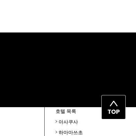
페
호텔 목록
이
아사쿠사
지
하마마쓰초
맨