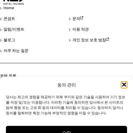
지
Home
맨
위
콘셉트
문의
로
알림/이벤트
이용 약관
블로그
개인 정보 보호 방침
자주 하는 질문
호텔 목록
동의 관리
아사쿠사
하마마쓰초
당사는 최고의 경험을 제공하기 위해 쿠키와 같은 기술을 사용하여 기기 정보
를 저장 및/또는 이용합니다. 이러한 기술에 동의하면 당사에서 본 사이트의
교토
탐색 행동 또는 고유 ID 등의 데이터를 처리할 수 있습니다. 동의하지 않거나
동의를 철회하면 특정 기능에 부정적인 영향을 미칠 수 있습니다.
수락