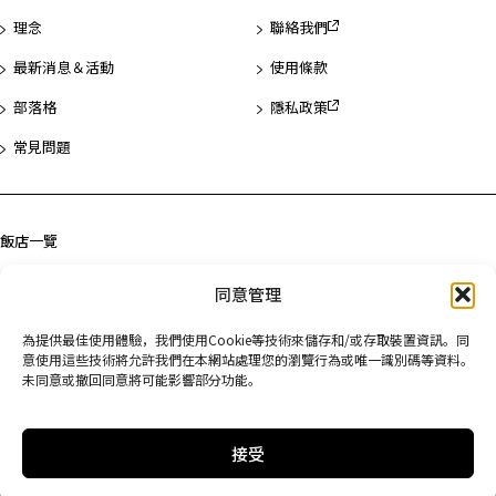
理念
聯絡我們
最新消息＆活動
使用條款
部落格
隱私政策
常見問題
飯店一覽
淺草
同意管理
濱松町
為提供最佳使用體驗，我們使用Cookie等技術來儲存和/或存取裝置資訊。同
京都
意使用這些技術將允許我們在本網站處理您的瀏覽行為或唯一識別碼等資料。
未同意或撤回同意將可能影響部分功能。
接受