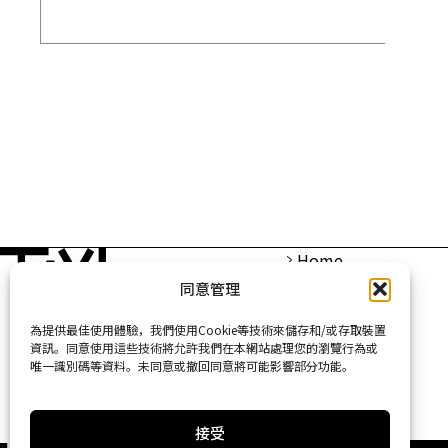
2026-01-28
202
關於行動電源使用的注意事項
網
Home
同意管理
為提供最佳使用體驗，我們使用Cookie等技術來儲存和/或存取裝置
資訊。同意使用這些技術將允許我們在本網站處理您的瀏覽行為或
唯一識別碼等資料。未同意或撤回同意將可能影響部分功能。
接受