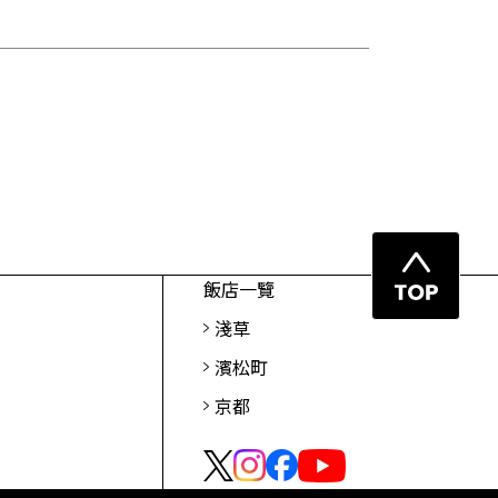
0-17
026年3月1日（星期日）起】京都市住宿稅法例
訂通知
回
飯店一覽
頁
淺草
首
濱松町
京都