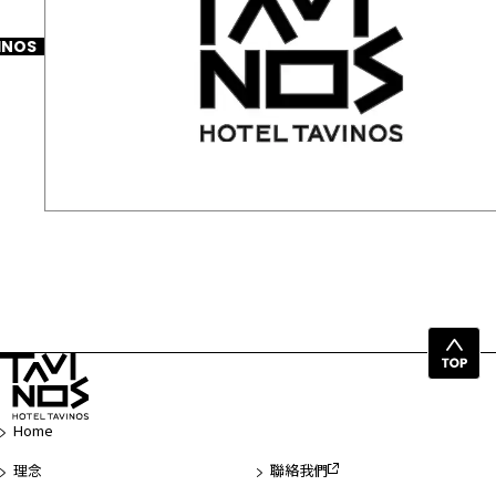
INOS
2025-12-17
網站更新通知
回
頁
首
Home
理念
聯絡我們