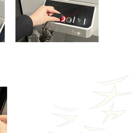
起
4
指示灯变为红色，上锁完成。
开锁方法与上述步骤相同。
安全电梯
这是一种可以限制非住宿人员进入客房楼
层的机制，让您安心入住。将房卡在电梯
感应区刷一下，即会自动选择楼层。