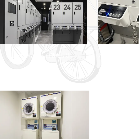
1
准备好IC卡，进入自助寄存处。
2
确认指示灯为蓝
提手，并放入行
其他设备
洗衣机
我们还提供支持硬
洗衣机和烘干机。