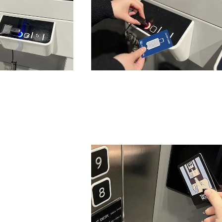
色，将绳子穿过行李
3
按下方形黑色按钮。将IC卡靠近亮
李。
的位置。
币支付和无现金支付的