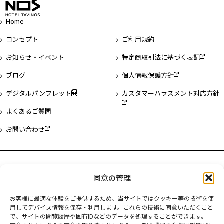
ー
ジ
Home
先
頭
コンセプト
ご利用規約
へ
お知らせ・イベント
特定商取引法に基づく表記
ブログ
個人情報保護方針
デジタルパンフレット
カスタマーハラスメント対応方針
よくあるご質問
お問い合わせ
ホテル一覧
同意の管理
ホテルタビノス浅草
お客様に最適な体験をご提供するため、当サイトではクッキー等の技術を使
ホテルタビノス浜松町
用してデバイス情報を保存・利用します。これらの技術に同意いただくこと
で、サイトの閲覧履歴や固有IDなどのデータを処理することができます。