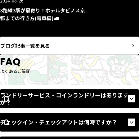
2024-08-26
3路線3駅が最寄り！ホテルタビノス京
都までの行き方(電車編)🚄
ブログ記事一覧を見る
FAQ
よくあるご質問
ランドリーサービス・コインランドリーはあります
Op
か？
チェックイン・チェックアウトは何時ですか？
Op