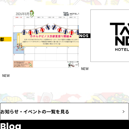
TAVINOS
都
NEW
2026-07-29
NEW
2026-07-31
謹んで地震災害のお見
8月イベントのお知らせ
ます
お知らせ・イベントの一覧を見る
Blog