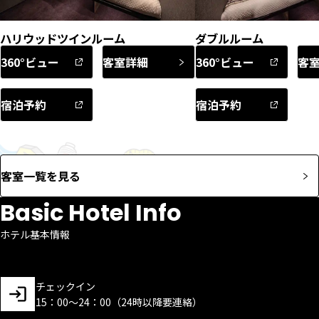
ハリウッドツインルーム
ダブルルーム
360°ビュー
客室詳細
360°ビュー
客
宿泊予約
宿泊予約
客室一覧を見る
Basic Hotel Info
ホテル基本情報
チェックイン
15：00～24：00（24時以降要連絡）