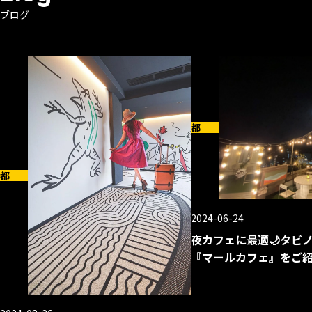
ブログ
京都
都
2024-06-24
夜カフェに最適🌙タビ
『マールカフェ』をご紹