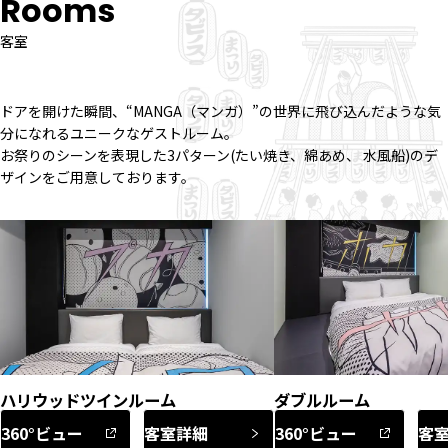
Rooms
客室
ドアを開けた瞬間、“MANGA（マンガ）”の世界に飛び込んだような気
分になれるユニークなゲストルーム。
お祭りのシーンを表現した3パターン(たい焼き、綿あめ、 水風船)のデ
ザインをご用意しております。
ハリウッドツインルーム
ダブルルーム
360°ビュー
客室詳細
360°ビュー
客