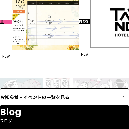
TAVINOS
草
NEW
2026-07-29
NEW
2026-07-31
謹んで地震災害のお見
8月イベントのお知らせ
ます
お知らせ・イベントの一覧を見る
Blog
ブログ