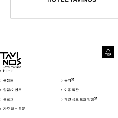
2025-12-17
웹사이트 리뉴얼 안내
페
이
지
Home
맨
위
콘셉트
문의
로
알림/이벤트
이용 약관
블로그
개인 정보 보호 방침
자주 하는 질문