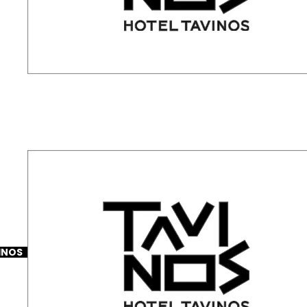
2026-01-28
보조배터리 사용 안내
INOS