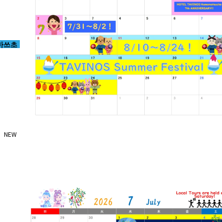
마쓰초
NEW
2026-08-01
[하마마쓰초]8월 이벤트 안내