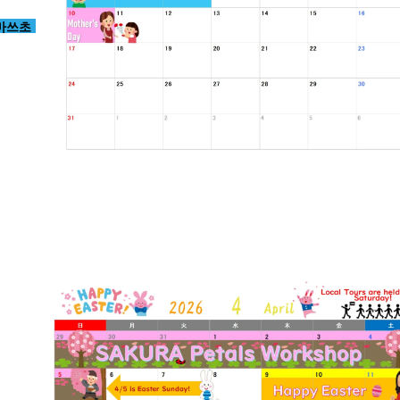
마쓰초
2026-04-30
5월 이벤트 안내