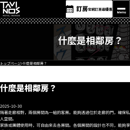
訂房
官網訂房最優惠
Menu
什麼是相鄰房？
トップページ
什麼是相鄰房？
什麼是相鄰房？
2025-10-30
隔著走廊相對，兩個房間為一組的客房。能夠透過位於走廊的門，確保私
人空間。
家族或團體使用時，可自由來去各房間。各個房間的設計也不同，能夠享