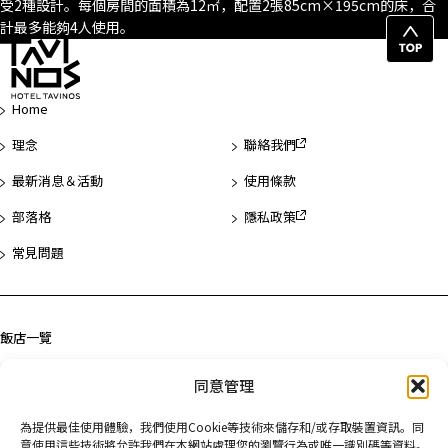
受2種設計。每個房間的面積為12㎡，配置2張85cm×195cm的床，合
計最多能夠4人使用。
回
頁
首
Home
理念
聯絡我們
最新消息＆活動
使用條款
部落格
隱私政策
常見問題
飯店一覽
淺草
同意管理
濱松町
為提供最佳使用體驗，我們使用Cookie等技術來儲存和/或存取裝置資訊。同
京都
意使用這些技術將允許我們在本網站處理您的瀏覽行為或唯一識別碼等資料。