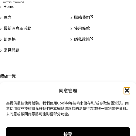
首
Home
理念
聯絡我們
最新消息＆活動
使用條款
部落格
隱私政策
常見問題
飯店一覽
淺草
同意管理
濱松町
為提供最佳使用體驗，我們使用Cookie等技術來儲存和/或存取裝置資訊。同
京都
意使用這些技術將允許我們在本網站處理您的瀏覽行為或唯一識別碼等資料。
未同意或撤回同意將可能影響部分功能。
接受