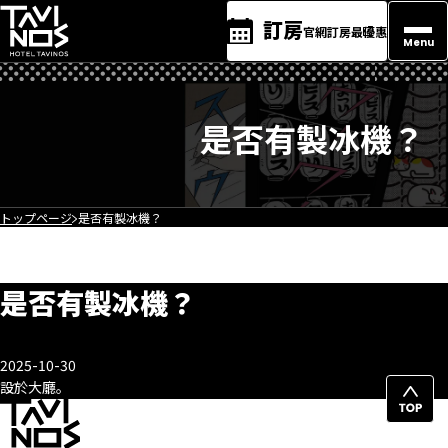
訂房
官網訂房最優惠
Menu
是否有製冰機？
トップページ
是否有製冰機？
是否有製冰機？
2025-10-30
設於大廳。
回
頁