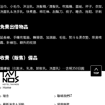
浴巾、小毛巾、沐浴乳、洗髮精／潤髮乳、吹風機、面紙、杯子、衣架、
洗面乳＆洗手乳、快煮壼、棉花棒、刮鬍刀、梳子、睡衣、拖鞋、牙刷
免費出借物品
延長線、手機充電器、轉接頭、加濕器、毛毯、熨斗＆燙衣墊、除臭噴
霧、針線包、額外的枕頭
收費（販售）備品
護膚組（化妝水、乳液、卸妝乳、洗面乳）…含稅350日圓
回
頁
首
Home
理念
聯絡我們
最新消息＆活動
使用條款