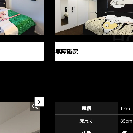
無障礙房
面積
12㎡
床尺寸
85cm
床數
2張