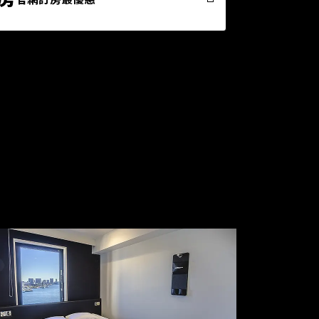
床下有能夠收放行李箱