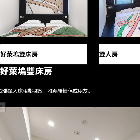
好萊塢雙床房
雙人房
好萊塢雙床房
2張單人床相鄰擺放，推薦給情侶或朋友。