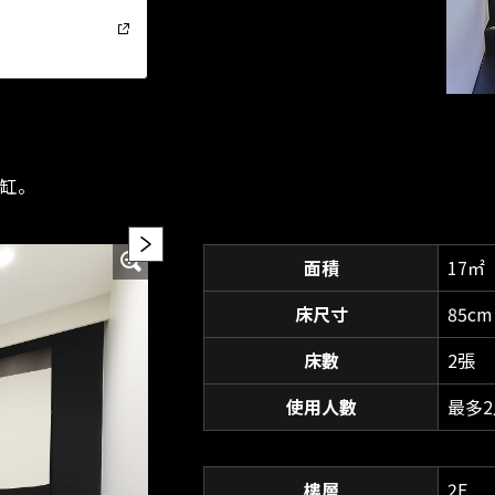
缸。
面積
17㎡
床尺寸
85cm
床數
2張
使用人數
最多2
樓層
2F