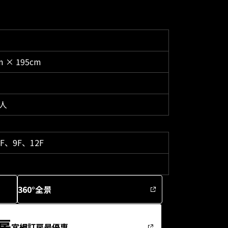
m × 195cm
人
F、9F、12F
360°全景
房
官網訂房最優惠