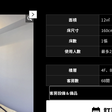
面積
12㎡
床尺寸
160c
床數
1張
使用人數
最多2
樓層
4F、8
客房數
68間
客房設備＆備品
訂