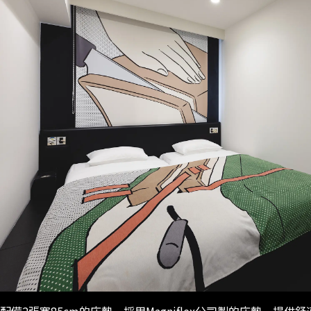
配備2張寬85cm的床墊。採用Magniflex公司製的床墊，提供