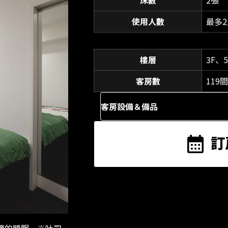
使用人數
最多2
樓層
3F、5
客房數
119間
客房設備＆備品
訂
舒適的睡眠。※吐司
平面圖