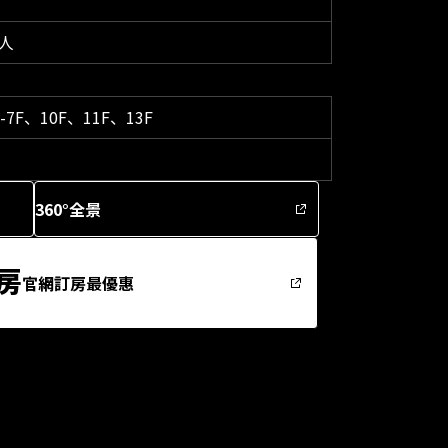
人
-7F、10F、11F、13F
360°全景
房
官網訂房最優惠
床下有能夠收放行李箱