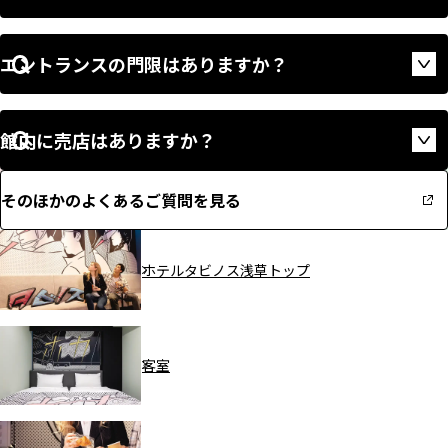
エントランスの門限はありますか？
Op
館内に売店はありますか？
Op
そのほかのよくあるご質問を見る
ホテルタビノス浅草トップ
客室