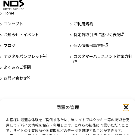
ー
ジ
Home
先
頭
コンセプト
ご利用規約
へ
お知らせ・イベント
特定商取引法に基づく表記
ブログ
個人情報保護方針
デジタルパンフレット
カスタマーハラスメント対応方針
よくあるご質問
お問い合わせ
ホテル一覧
同意の管理
ホテルタビノス浅草
お客様に最適な体験をご提供するため、当サイトではクッキー等の技術を使
ホテルタビノス浜松町
用してデバイス情報を保存・利用します。これらの技術に同意いただくこと
で、サイトの閲覧履歴や固有IDなどのデータを処理することができます。