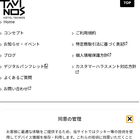
ペ
ー
ジ
Home
先
頭
コンセプト
ご利用規約
へ
お知らせ・イベント
特定商取引法に基づく表記
ブログ
個人情報保護方針
デジタルパンフレット
カスタマーハラスメント対応方針
よくあるご質問
お問い合わせ
ホテル一覧
同意の管理
ホテルタビノス浅草
お客様に最適な体験をご提供するため、当サイトではクッキー等の技術を使
ホテルタビノス浜松町
用してデバイス情報を保存・利用します。これらの技術に同意いただくこと