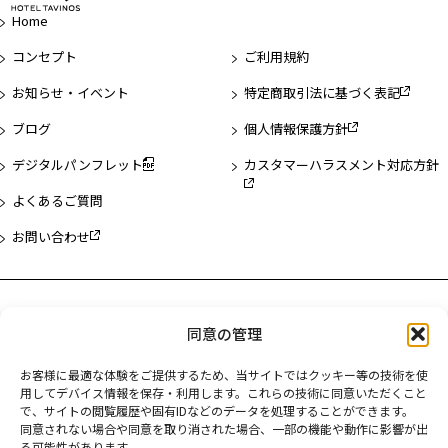
ジ
Home
先
頭
コンセプト
ご利用規約
へ
お知らせ・イベント
特定商取引法に基づく表記
ブログ
個人情報保護方針
デジタルパンフレット
カスタマーハラスメント対応方針
よくあるご質問
お問い合わせ
ホテル一覧
同意の管理
ホテルタビノス浅草
お客様に最適な体験をご提供するため、当サイトではクッキー等の技術を使
ホテルタビノス浜松町
用してデバイス情報を保存・利用します。これらの技術に同意いただくこと
で、サイトの閲覧履歴や固有IDなどのデータを処理することができます。
ホテルタビノス京都
同意されない場合や同意を取り消された場合、一部の機能や動作に影響が出
る可能性があります。