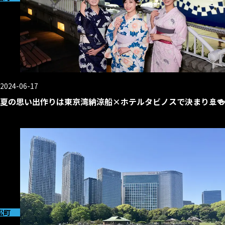
2024-06-17
夏の思い出作りは東京湾納涼船×ホテルタビノスで決まり🚢🍻
松町