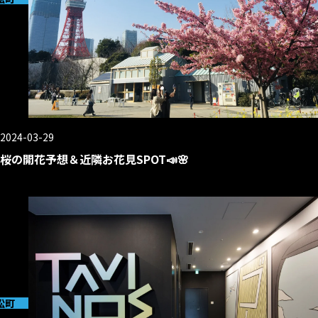
2024-03-29
桜の開花予想＆近隣お花見SPOT📣🌸
松町