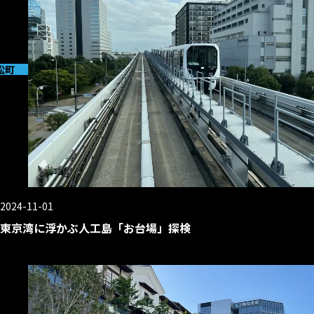
松町
2024-11-01
東京湾に浮かぶ人工島「お台場」探検