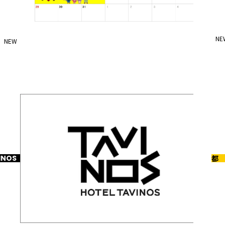
NE
NEW
2026-07-31
8
8月イベントのお知らせ
京都
INOS