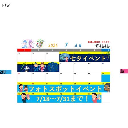
NEW
202
2026-07-29
7
謹んで地震災害のお見舞いを申し上げます
浅草
松町
202
2026-06-30
6