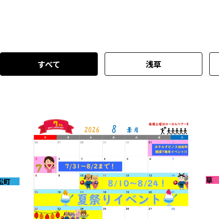
すべて
浅草
浅草
松町