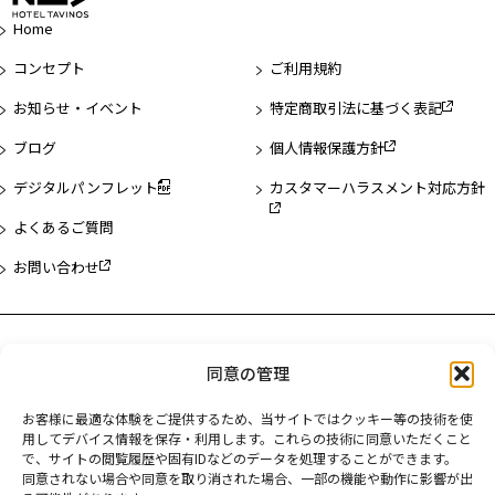
ジ
Home
先
頭
コンセプト
ご利用規約
へ
お知らせ・イベント
特定商取引法に基づく表記
ブログ
個人情報保護方針
デジタルパンフレット
カスタマーハラスメント対応方針
よくあるご質問
お問い合わせ
ホテル一覧
同意の管理
ホテルタビノス浅草
お客様に最適な体験をご提供するため、当サイトではクッキー等の技術を使
用してデバイス情報を保存・利用します。これらの技術に同意いただくこと
ホテルタビノス浜松町
で、サイトの閲覧履歴や固有IDなどのデータを処理することができます。
同意されない場合や同意を取り消された場合、一部の機能や動作に影響が出
ホテルタビノス京都