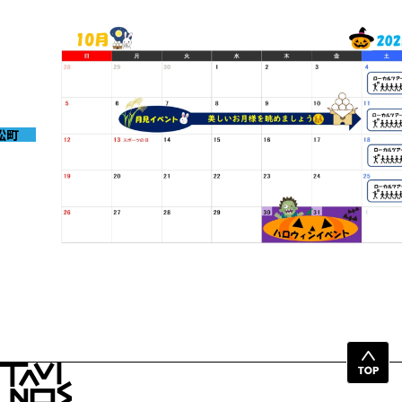
松町
2025-09-30
10月イベントのお知らせ
ペ
ー